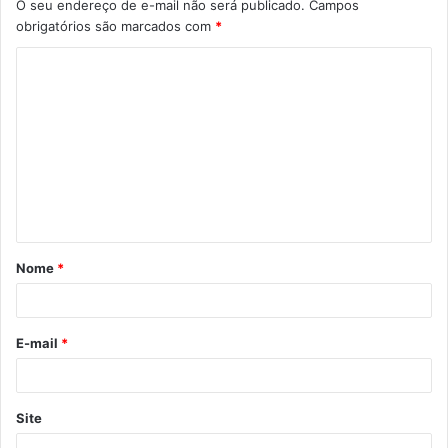
O seu endereço de e-mail não será publicado.
Campos
obrigatórios são marcados com
*
C
o
m
e
n
t
á
Nome
*
r
i
o
E-mail
*
*
Site