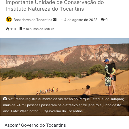
importante Unidade de Conservação do
Instituto Natureza do Tocantins
Bastidores do Tocantins
M
4 de agosto de 2023
0
a
110
2 minutos de leitura
n
d
e
u
m
e
-
m
a
i
Naturatins registra aumento da visitação no Parque Estadual do Jalapão;
l
mais de 24 mil pessoas passaram pelo atrativo entre janeiro e junho deste
ano. Foto: Washington Luiz/Governo do Tocantins
Ascom/ Governo do Tocantins