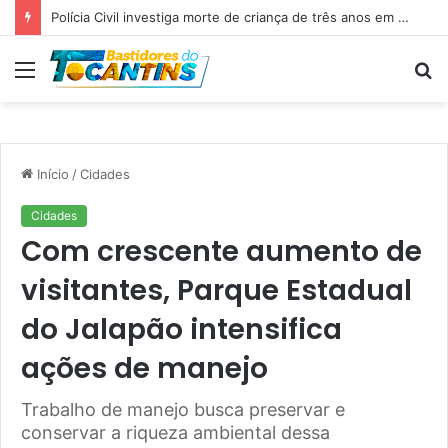
Polícia Civil investiga morte de criança de três anos em Palmas; pai é suspeito de agressão
Menu
P
p
Início
/
Cidades
Cidades
Com crescente aumento de
visitantes, Parque Estadual
do Jalapão intensifica
ações de manejo
Trabalho de manejo busca preservar e
conservar a riqueza ambiental dessa