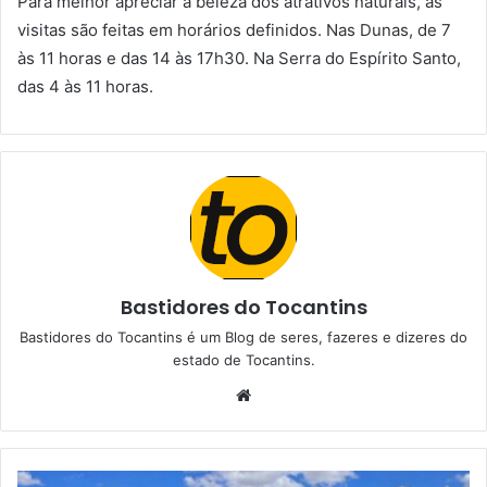
Para melhor apreciar a beleza dos atrativos naturais, as
visitas são feitas em horários definidos. Nas Dunas, de 7
às 11 horas e das 14 às 17h30. Na Serra do Espírito Santo,
das 4 às 11 horas.
Bastidores do Tocantins
Bastidores do Tocantins é um Blog de seres, fazeres e dizeres do
estado de Tocantins.
W
e
b
s