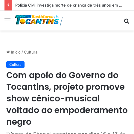
Polícia Civil investiga morte de criança de três anos em Palmas; pai é suspeito de agressão
Menu
P
p
Início
/
Cultura
Cultura
Com apoio do Governo do
Tocantins, projeto promove
show cênico-musical
voltado ao empoderamento
negro