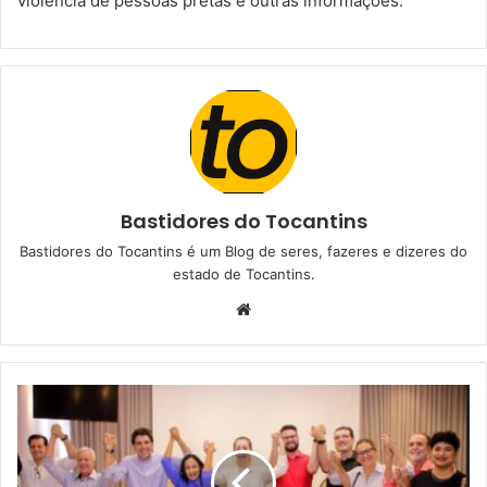
violência de pessoas pretas e outras informações.
Bastidores do Tocantins
Bastidores do Tocantins é um Blog de seres, fazeres e dizeres do
estado de Tocantins.
W
e
b
s
i
t
e