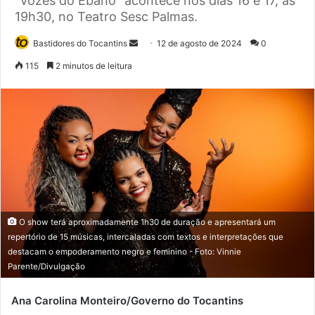
“Vozes do Ébano” acontece nos dias 16 e 17, às
19h30, no Teatro Sesc Palmas.
Bastidores do Tocantins
M
12 de agosto de 2024
0
a
115
2 minutos de leitura
n
d
e
u
m
e
-
m
a
O show terá aproximadamente 1h30 de duração e apresentará um
i
repertório de 15 músicas, intercaladas com textos e interpretações que
l
destacam o empoderamento negro e feminino - Foto: Vinnie
Parente/Divulgação
Ana Carolina Monteiro/Governo do Tocantins