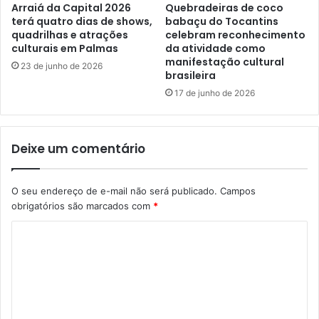
Arraiá da Capital 2026
Quebradeiras de coco
terá quatro dias de shows,
babaçu do Tocantins
quadrilhas e atrações
celebram reconhecimento
culturais em Palmas
da atividade como
manifestação cultural
23 de junho de 2026
brasileira
17 de junho de 2026
Deixe um comentário
O seu endereço de e-mail não será publicado.
Campos
obrigatórios são marcados com
*
C
o
m
e
n