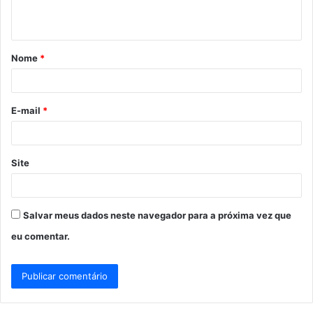
t
á
Nome
*
r
i
o
E-mail
*
*
Site
Salvar meus dados neste navegador para a próxima vez que
eu comentar.