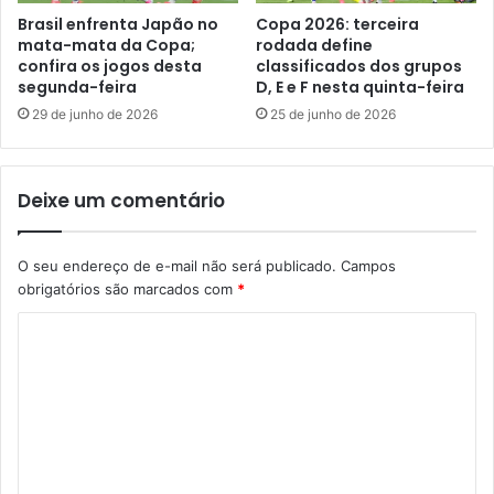
Brasil enfrenta Japão no
Copa 2026: terceira
mata-mata da Copa;
rodada define
confira os jogos desta
classificados dos grupos
segunda-feira
D, E e F nesta quinta-feira
29 de junho de 2026
25 de junho de 2026
Deixe um comentário
O seu endereço de e-mail não será publicado.
Campos
obrigatórios são marcados com
*
C
o
m
e
n