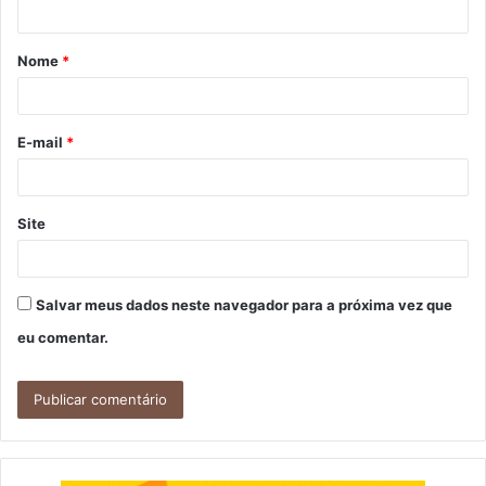
t
á
Nome
*
r
i
o
E-mail
*
*
Site
Salvar meus dados neste navegador para a próxima vez que
eu comentar.