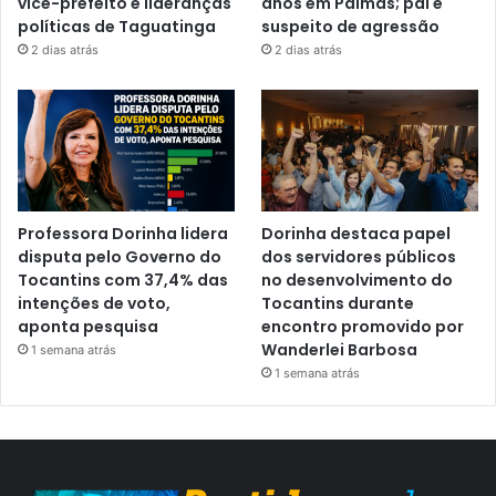
vice-prefeito e lideranças
anos em Palmas; pai é
políticas de Taguatinga
suspeito de agressão
2 dias atrás
2 dias atrás
Professora Dorinha lidera
Dorinha destaca papel
disputa pelo Governo do
dos servidores públicos
Tocantins com 37,4% das
no desenvolvimento do
intenções de voto,
Tocantins durante
aponta pesquisa
encontro promovido por
Wanderlei Barbosa
1 semana atrás
1 semana atrás