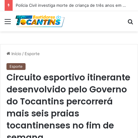
Polícia Civil investiga morte de criança de três anos em Palmas; pai é suspeito de agressão
Menu
P
p
Início
/
Esporte
Esporte
Circuito esportivo itinerante
desenvolvido pelo Governo
do Tocantins percorrerá
mais seis praias
tocantinenses no fim de
semana