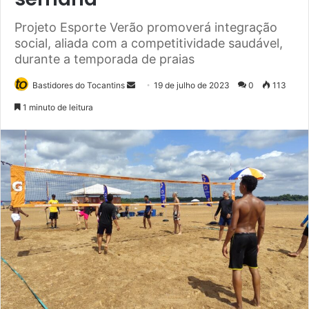
Projeto Esporte Verão promoverá integração
social, aliada com a competitividade saudável,
durante a temporada de praias
Bastidores do Tocantins
M
19 de julho de 2023
0
113
a
1 minuto de leitura
n
d
e
u
m
e
-
m
a
i
l