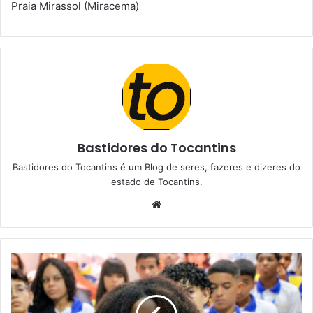
Praia Mirassol (Miracema)
Bastidores do Tocantins
Bastidores do Tocantins é um Blog de seres, fazeres e dizeres do
estado de Tocantins.
W
e
b
s
i
t
e