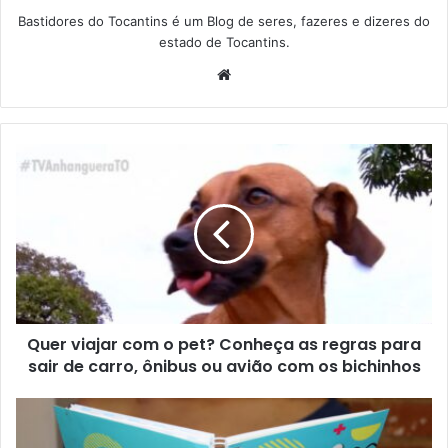
Bastidores do Tocantins é um Blog de seres, fazeres e dizeres do
estado de Tocantins.
W
e
b
s
i
t
e
Quer viajar com o pet? Conheça as regras para
sair de carro, ônibus ou avião com os bichinhos