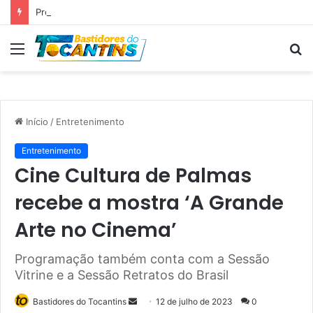
Professora Dorinha lidera disputa pelo Governo do Tocantins com 37,4% das intenções de voto, aponta pesquisa
Menu
P
p
Início
/
Entretenimento
Entretenimento
Cine Cultura de Palmas
recebe a mostra ‘A Grande
Arte no Cinema’
Programação também conta com a Sessão
Vitrine e a Sessão Retratos do Brasil
Bastidores do Tocantins
M
12 de julho de 2023
0