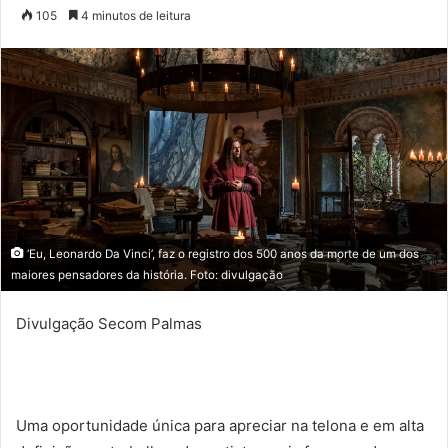
a
105
4 minutos de leitura
n
d
e
u
m
e
-
m
a
i
‘Eu, Leonardo Da Vinci’, faz o registro dos 500 anos da morte de um dos
l
maiores pensadores da história. Foto: divulgação
Divulgação Secom Palmas
Uma oportunidade única para apreciar na telona e em alta