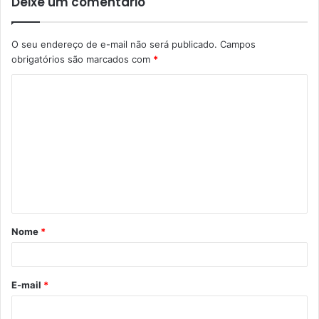
Deixe um comentário
O seu endereço de e-mail não será publicado.
Campos
obrigatórios são marcados com
*
C
o
m
e
n
t
á
Nome
*
r
i
o
E-mail
*
*