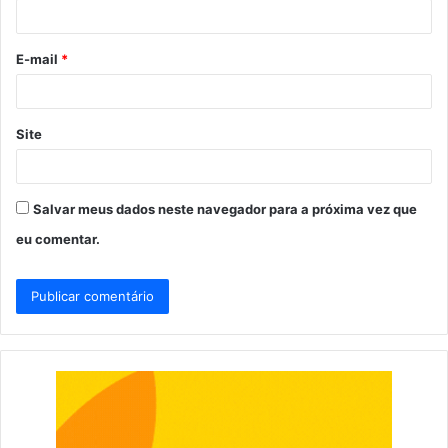
i
o
E-mail
*
*
Site
Salvar meus dados neste navegador para a próxima vez que
eu comentar.