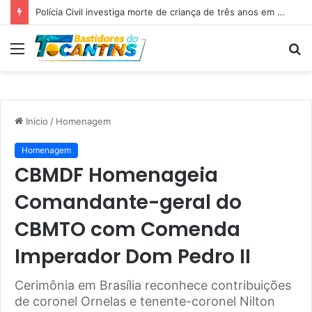
Professora Dorinha lidera disputa pelo Governo do Tocantins com 37,4% das intenções de voto, aponta pesquisa
Menu
P
p
Início
/
Homenagem
Homenagem
CBMDF Homenageia
Comandante-geral do
CBMTO com Comenda
Imperador Dom Pedro II
Cerimônia em Brasília reconhece contribuições
de coronel Ornelas e tenente-coronel Nilton