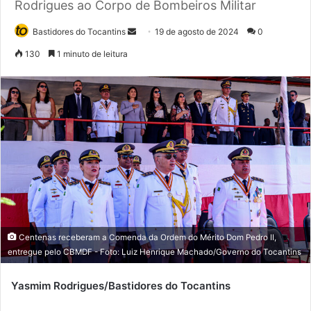
Rodrigues ao Corpo de Bombeiros Militar
Bastidores do Tocantins
M
19 de agosto de 2024
0
a
130
1 minuto de leitura
n
d
e
u
m
e
-
m
a
i
l
Centenas receberam a Comenda da Ordem do Mérito Dom Pedro II,
entregue pelo CBMDF - Foto: Luiz Henrique Machado/Governo do Tocantins
Yasm
im Rodrigues/Bastidores do Tocantins