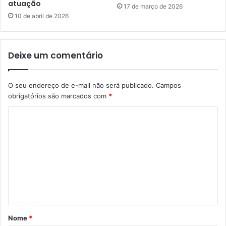
atuação
17 de março de 2026
10 de abril de 2026
Deixe um comentário
O seu endereço de e-mail não será publicado.
Campos
obrigatórios são marcados com
*
C
o
m
e
n
t
á
Nome
*
r