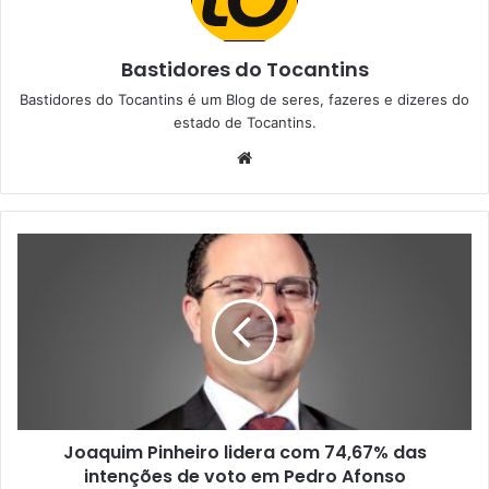
Bastidores do Tocantins
Bastidores do Tocantins é um Blog de seres, fazeres e dizeres do
estado de Tocantins.
W
e
b
s
i
t
e
Joaquim Pinheiro lidera com 74,67% das
intenções de voto em Pedro Afonso