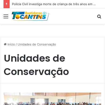
Polícia Civil investiga morte de criança de três anos em Palmas; pai é suspeito de agressão
Menu
P
p
Início
/
Unidades de Conservação
Unidades de
Conservação