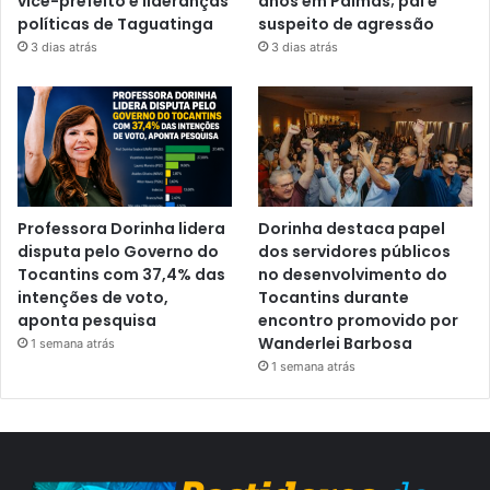
vice-prefeito e lideranças
anos em Palmas; pai é
políticas de Taguatinga
suspeito de agressão
3 dias atrás
3 dias atrás
Professora Dorinha lidera
Dorinha destaca papel
disputa pelo Governo do
dos servidores públicos
Tocantins com 37,4% das
no desenvolvimento do
intenções de voto,
Tocantins durante
aponta pesquisa
encontro promovido por
Wanderlei Barbosa
1 semana atrás
1 semana atrás