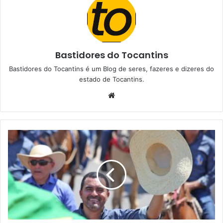
Bastidores do Tocantins
Bastidores do Tocantins é um Blog de seres, fazeres e dizeres do
estado de Tocantins.
W
e
b
s
i
t
e