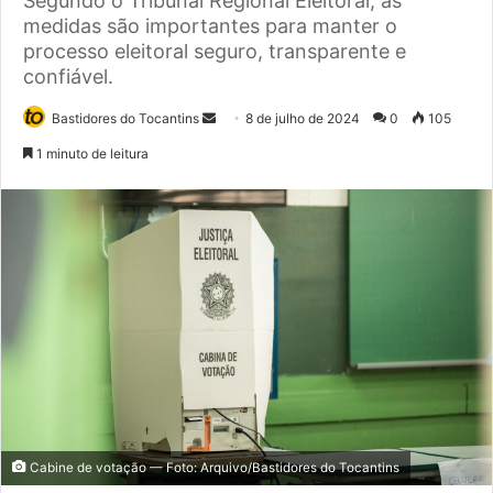
Segundo o Tribunal Regional Eleitoral, as
medidas são importantes para manter o
processo eleitoral seguro, transparente e
confiável.
Bastidores do Tocantins
M
8 de julho de 2024
0
105
a
1 minuto de leitura
n
d
e
u
m
e
-
m
a
i
l
Cabine de votação — Foto: Arquivo/Bastidores do Tocantins