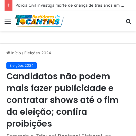
Polícia Civil investiga morte de criança de três anos em Palmas; pai é suspeito de agressão
Menu
P
p
Início
/
Eleições 2024
Eleições 2024
Candidatos não podem
mais fazer publicidade e
contratar shows até o fim
da eleição; confira
proibições