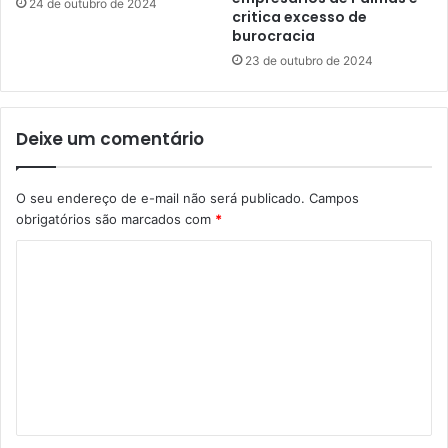
24 de outubro de 2024
critica excesso de
burocracia
23 de outubro de 2024
Deixe um comentário
O seu endereço de e-mail não será publicado.
Campos
obrigatórios são marcados com
*
C
o
m
e
n
t
á