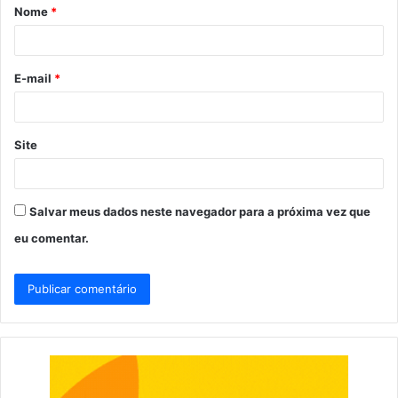
Nome
*
r
i
o
E-mail
*
*
Site
Salvar meus dados neste navegador para a próxima vez que
eu comentar.