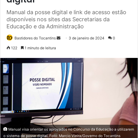
Manual da posse digital e link de acesso estão
disponíveis nos sites das Secretarias da
Educação e da Administração
Bastidores do Tocantins
M
3 de janeiro de 2024
0
a
122
1 minuto de leitura
n
d
e
u
m
e
-
m
a
i
l
Manual visa orientar os aprovados no Concurso da Educação a utilizarem
o sistema de posse digital. Foto: Marcio Vieira/Governo do Tocantins