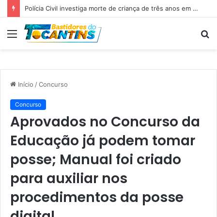
Polícia Civil investiga morte de criança de três anos em Palmas; pai é suspeito de agressão
Menu
P
p
Início
/
Concurso
Concurso
Aprovados no Concurso da
Educação já podem tomar
posse; Manual foi criado
para auxiliar nos
procedimentos da posse
digital