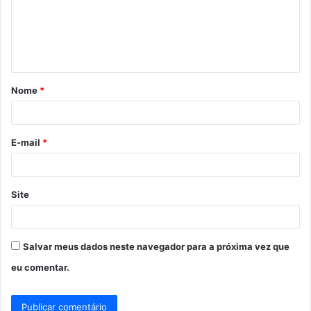
e
n
t
á
Nome
*
r
i
o
E-mail
*
*
Site
Salvar meus dados neste navegador para a próxima vez que
eu comentar.