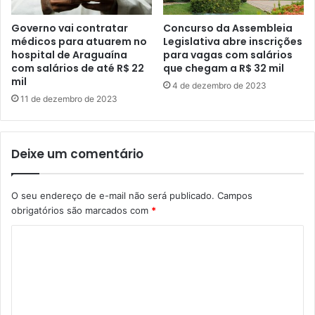
Governo vai contratar
Concurso da Assembleia
médicos para atuarem no
Legislativa abre inscrições
hospital de Araguaína
para vagas com salários
com salários de até R$ 22
que chegam a R$ 32 mil
mil
4 de dezembro de 2023
11 de dezembro de 2023
Deixe um comentário
O seu endereço de e-mail não será publicado.
Campos
obrigatórios são marcados com
*
C
o
m
e