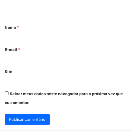
n
t
á
Nome
*
r
i
o
E-mail
*
*
Site
Salvar meus dados neste navegador para a próxima vez que
eu comentar.