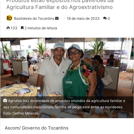
Produtos estão expostos nos pavilhões da
Agricultura Familiar e do Agroextrativismo
Bastidores do Tocantins
M
18 de maio de 2023
0
a
133
2 minutos de leitura
n
d
e
u
m
e
-
m
a
i
Agrotins traz diversidade de produtos oriundos da agricultura familiar e
l
das comunidades tradicionais; farinha de pequi está entre as novidades.
Foto: Delfino Miranda
Ascom/ Governo do Tocantins