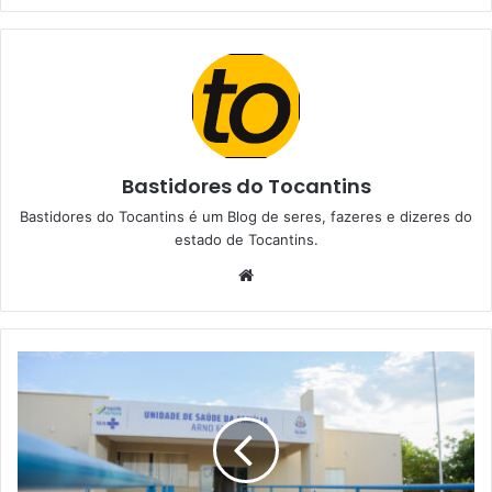
Bastidores do Tocantins
Bastidores do Tocantins é um Blog de seres, fazeres e dizeres do
estado de Tocantins.
W
e
b
s
i
t
e