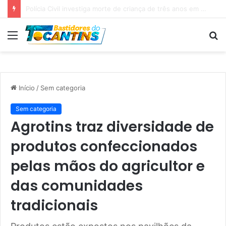
Professora Dorinha lidera disputa pelo Governo do Tocantins com 37,4% das intenções de voto, aponta pesquisa
Menu
P
p
Início
/
Sem categoria
Sem categoria
Agrotins traz diversidade de
produtos confeccionados
pelas mãos do agricultor e
das comunidades
tradicionais